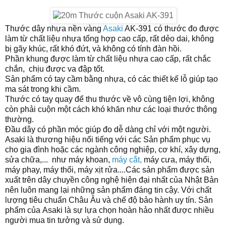
Thước dây nhựa nền vàng
Asaki
AK-
391
có thước đo được
làm từ chất liệu nhựa tổng hợp cao cấp, rất dẻo dai, không
bị gãy khúc, rất khó đứt, và không có tính đàn hồi.
Phần khung được làm từ chất liệu nhựa cao cấp, rất chắc
chắn, chịu được va đập tốt.
Sản phẩm có tay cầm bằng nhựa, có các thiết kế lỗ giúp tạo
ma sát trong khi cầm.
Thước có tay quay để thu thước về vô cùng tiện lợi, không
còn phải cuộn một cách khó khăn như các loại thước thông
thường.
Đầu dây có phần móc giúp đo dễ dàng chỉ với một người.
Asaki
là thương hiệu nổi tiếng với các Sản phẩm phục vụ
cho gia đình hoặc các ngành công nghiệp, cơ khí, xây dựng,
sửa chữa,... như máy khoan,
máy cắt,
máy cưa, máy thổi,
máy phay, máy thổi, máy xịt rửa....Các sản phẩm được sản
xuất trên dây chuyền công nghệ hiện đại nhất của Nhật Bản
nên luôn mang lại những sản phẩm đáng tin cậy. Với chất
lượng tiêu chuẩn Châu Âu và chế độ bảo hành uy tín. Sản
phẩm của
Asaki
là sự lựa chọn hoàn hảo nhất được nhiều
người mua tin tưởng và sử dụng.